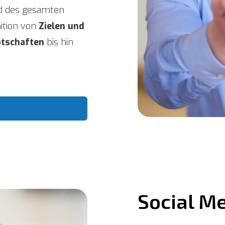
nd des gesamten
nition von
Zielen und
tschaften
bis hin
Social M