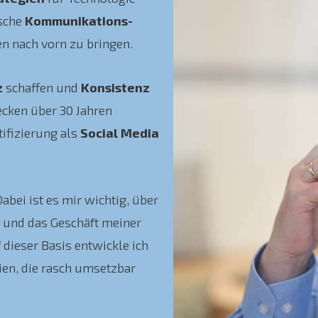
sche
Kommu­ni­ka­tions­
en nach vorn zu bringen.
z
schaffen und
Konsistenz
cken über 30 Jahren
tifizierung als
Social Media
bei ist es mir wichtig, über
n und das Geschäft meiner
dieser Basis entwickle ich
ien, die rasch umsetzbar